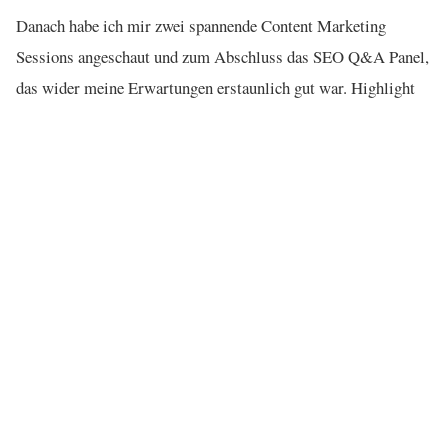
Danach habe ich mir zwei spannende Content Marketing
Sessions angeschaut und zum Abschluss das SEO Q&A Panel,
das wider meine Erwartungen erstaunlich gut war. Highlight
war natürlich Greg Boser (http://www.omreport.de/folge-20-
uebersetztes-interview-mit-greg-boser-via-omreport-com/),
aber auch Marshall Simmonds von Define Media
(http://www.definemg.com) und Rea Hoffmann von PushFire
(http://pushfire.com/) waren super. Abends gab es dann noch
mal ein supercooles Event gesponsert von der Moz.com-Crew
(https://plus.google.com/u/0/+AndreAlpar/posts/5XyNexFZReA)
bei dem man neben Essen und Getränken auch Bowling und
Billard spielen oder sich als Karaokesänger versuchen konnte.
Zu späterer Stunde war auch Matt Cutts vor Ort und versuchte
sich am Billardtisch.