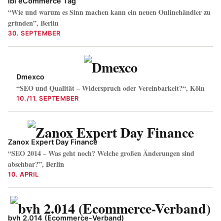
ibi eCommerce Tag
“Wie und warum es Sinn machen kann ein neuen Onlinehändler zu
gründen”, Berlin
30. SEPTEMBER
Dmexco
“SEO und Qualität – Widerspruch oder Vereinbarkeit?“, Köln
10./11. SEPTEMBER
Zanox Expert Day Finance
“SEO 2014 – Was geht noch? Welche großen Änderungen sind
absehbar?”, Berlin
10. APRIL
bvh 2.014 (Ecommerce-Verband)