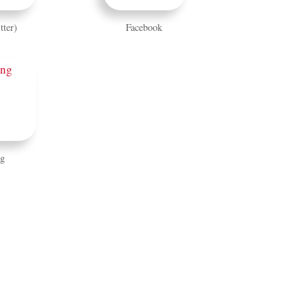
tter)
Facebook
g
IMPRESSUM
DATENSCHUTZ
EN
BLOG