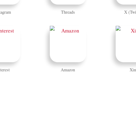
tagram
Threads
X (Twi
terest
Amazon
Xin