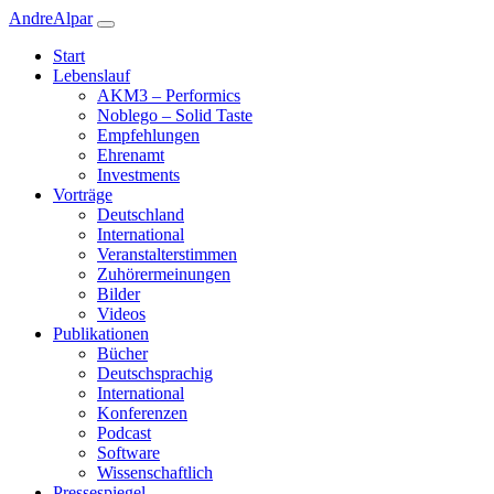
Andre
Alpar
Start
Lebenslauf
AKM3 – Performics
Noblego – Solid Taste
Empfehlungen
Ehrenamt
Investments
Vorträge
Deutschland
International
Veranstalterstimmen
Zuhörermeinungen
Bilder
Videos
Publikationen
Bücher
Deutschsprachig
International
Konferenzen
Podcast
Software
Wissenschaftlich
Pressespiegel