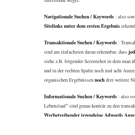
Navigationale Suchen / Keywords
: also sow
Sitelinks unter dem ersten Ergebnis
erkennb
Transaktionale Suchen / Keywords
: Transa
je
sind am einfachsten daran erkennbar, dass
siehe z.B. folgender Screenshot in dem man 
und in der rechten Spalte noch mal acht Anzeig
noch
organischen Ergebnissen
drei weitere 
Informationale Suchen / Keywords
: also s
Lebenslauf” sind genau konträr zu den transa
Werbetreibender irgendeine Adwords Anze
sind das Auftauchen von Wikipedia in den To
der rechten Spalte.