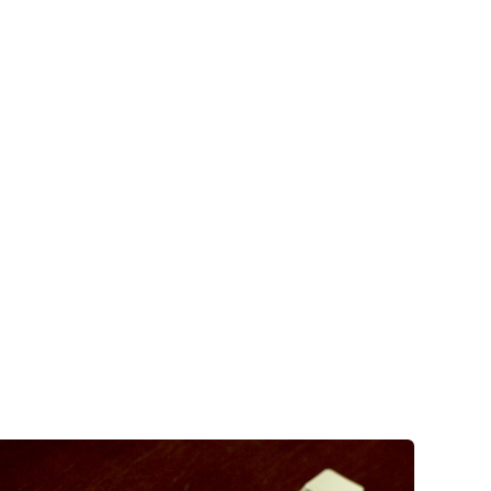
en Arten von
uchanfragen