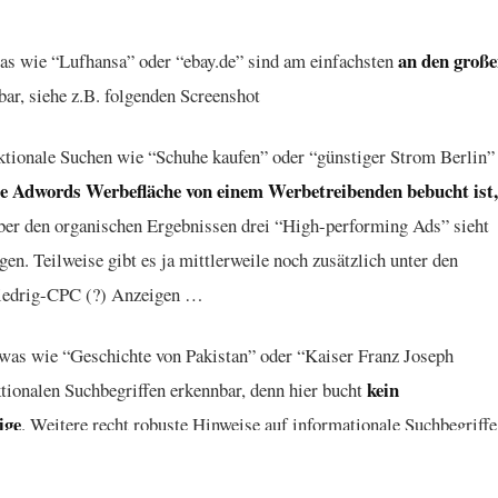
an den groß
as wie “Lufhansa” oder “ebay.de” sind am einfachsten
ar, siehe z.B. folgenden Screenshot
ktionale Suchen wie “Schuhe kaufen” oder “günstiger Strom Berlin”
de Adwords Werbefläche von einem Werbetreibenden bebucht ist,
über den organischen Ergebnissen drei “High-performing Ads” sieht
en. Teilweise gibt es ja mittlerweile noch zusätzlich unter den
Niedrig-CPC (?) Anzeigen …
owas wie “Geschichte von Pakistan” oder “Kaiser Franz Joseph
kein
ktionalen Suchbegriffen erkennbar, denn hier bucht
ige
. Weitere recht robuste Hinweise auf informationale Suchbegriffe
p drei Suchpositionen oder eine Google Knowledge Graph Infobox in