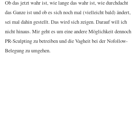
Ob das jetzt wahr ist, wie lange das wahr ist, wie durchdacht
das Ganze ist und ob es sich noch mal (vielleicht bald) ändert,
sei mal dahin gestellt. Das wird sich zeigen. Darauf will ich
nicht hinaus. Mir geht es um eine andere Möglichkeit dennoch
PR-Sculpting zu betreiben und die Vagheit bei der Nofollow-
Belegung zu umgehen.
NEW SCHOOL PAGERANK SCULPTING MIT MEHR
LINKS
Meine neue Idee wäre, einfach auf die wichtigen Sachen
zusätzliche Links zu legen. Nehmen wir also an, ich baue in die
Seite für die beiden mir wichtigen Unterseiten zusätzliche
Links rein. Es sind dann insgesammt 5 Links auf der
Oberseite. Jeder Link hat dan nur noch die „Power“ von 0,6
statt 1 wie vorher bei nur 3 ausgehenden Links.