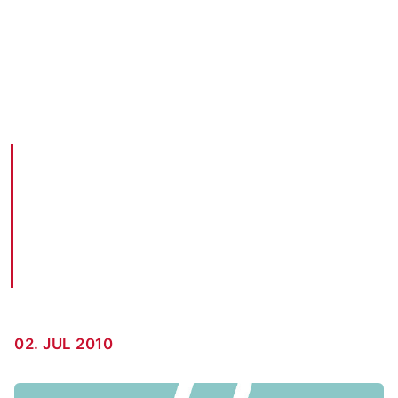
New School Pagerank Sculpting – Mehr
Links statt Nofollow
AKM3 BLOG · 02. JUL 2010
02. JUL 2010